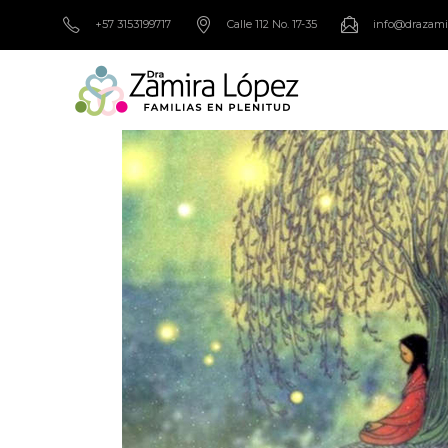
+57 3153199717
Calle 112 No. 17-35
info@drazami