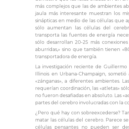
más complejos que las de ambientes abur
jaula más interesante muestran los m
sinápticas en medio de las células que a
sólo aumentan las células del cereb
transporta las fuentes de energía necesa
sólo desarrollan 20-25 más conexiones
aburridas,» sino que también tienen «8
transportadora de energía.
La investigación reciente de Guillerm
Illinois en Urbana-Champaign, sometió a
«zánganas», a diferentes ambientes. La
requerían coordinación, las «atletas» só
no fueron desafiadas en absoluto. Las «
partes del cerebro involucradas con la c
¿Pero qué hay con sobreexcederse? Ta
matar las células del cerebro. Parece s
células pensantes no pueden ser des