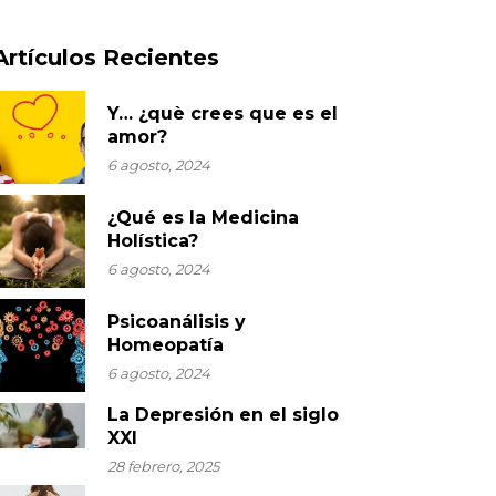
Artículos Recientes
Y… ¿què crees que es el
amor?
6 agosto, 2024
¿Qué es la Medicina
Holística?
6 agosto, 2024
Psicoanálisis y
Homeopatía
6 agosto, 2024
La Depresión en el siglo
XXI
28 febrero, 2025