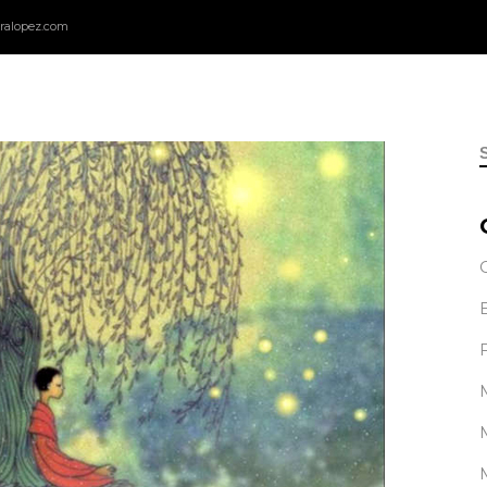
ralopez.com
f