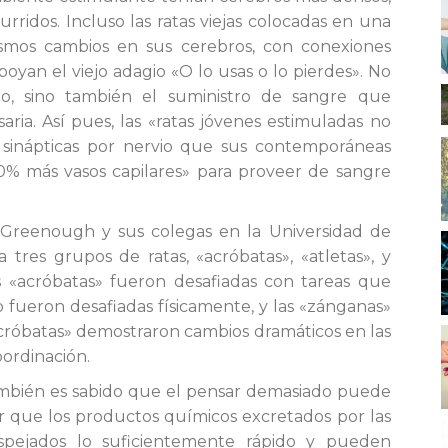
ridos. Incluso las ratas viejas colocadas en una
ismos cambios en sus cerebros, con conexiones
poyan el viejo adagio «O lo usas o lo pierdes». No
ro, sino también el suministro de sangre que
ria. Así pues, las «ratas jóvenes estimuladas no
 sinápticas por nervio que sus contemporáneas
0% más vasos capilares» para proveer de sangre
o Greenough y sus colegas en la Universidad de
 tres grupos de ratas, «acróbatas», «atletas», y
s «acróbatas» fueron desafiadas con tareas que
lo fueron desafiadas físicamente, y las «zánganas»
acróbatas» demostraron cambios dramáticos en las
oordinación.
mbién es sabido que el pensar demasiado puede
er que los productos químicos excretados por las
pejados lo suficientemente rápido y pueden