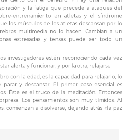
de cierto con el cerebro. Y hay una relación
espiración y la fatiga que precede a ataques del
sobre-entrenamiento en atletas y el síndrome
que los músculos de los atletas descansan por lo
rebros multimedia no lo hacen. Cambian a un
onas estresadas y tensas puede ser todo un
os investigadores estén reconociendo cada vez
r alerta y funcionar, y por la otra, relajarse.
bro con la edad, es la capacidad para relajarlo, lo
 parar y descansar. El primer paso esencial es
s. Éste es el truco de la meditación. Entonces
rpresa. Los pensamientos son muy tímidos. Al
 comienzan a disolverse, dejando atrás «la paz