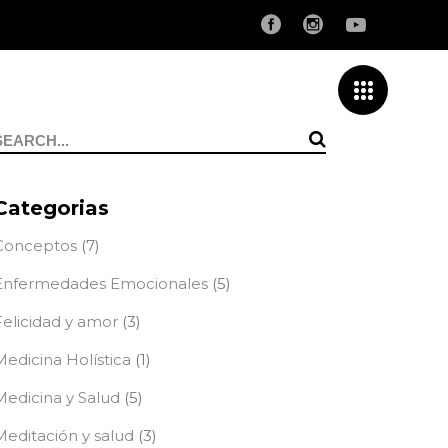
Search
or:
Categorias
Conceptos
(7)
Enfermedades Emocionales
(5)
Felicidad y amor
(3)
Medicina Holística
(1)
Medicina y Salud
(5)
Meditación y salud
(3)